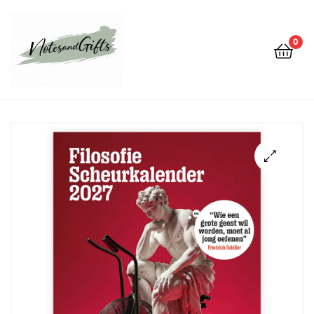
0
Notes&gifts