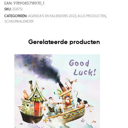
EAN:
9789085718970_1
SKU:
258712
CATEGORIEËN:
AGENDA'S EN KALENDERS 2027
,
ALLE PRODUCTEN
,
SCHEURKALENDER
Gerelateerde producten