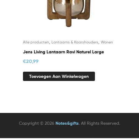
,
,
Alle producten
Lantaarns & Kaarshouders
Wonen
Jens Living Lantaarn Ravi Naturel Large
€
20,99
Toevoegen Aan Winkelwagen
Copyright © 2026
Notes&gifts
. All Rights Reserved.