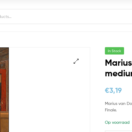
In Stock
Mariu
medi
€
3,19
Marius van Do
Finale.
Op voorraad