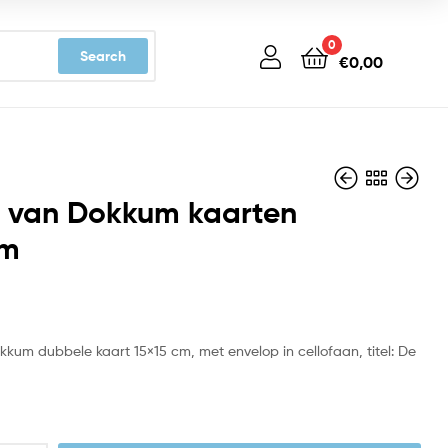
0
Search
€
0,00
s van Dokkum kaarten
um
€
€
3,19
3,19
kkum dubbele kaart 15×15 cm, met envelop in cellofaan, titel: De