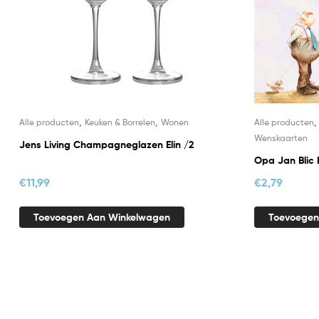
,
,
Alle producten
Keuken & Borrelen
Wonen
Alle producten
Wenskaarten
Jens Living Champagneglazen Elin /2
Opa Jan Blic 
€
11,99
€
2,79
Toevoegen Aan Winkelwagen
Toevoegen