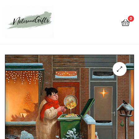
0
Notes&gifts