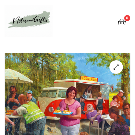
0
Notes&gifts