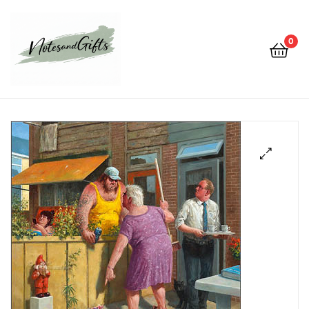
0
Notes&gifts