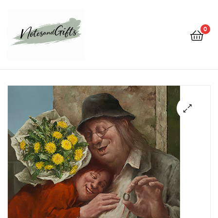
0
Notes&gifts