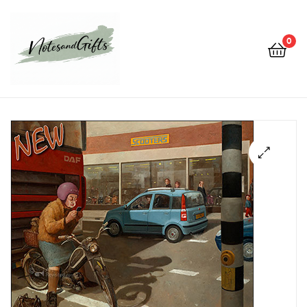
0
Notes&gifts