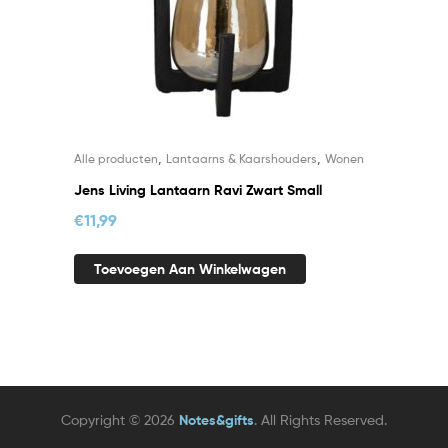
,
,
Alle producten
Lantaarns & Kaarshouders
Wonen
Jens Living Lantaarn Ravi Zwart Small
€
11,99
Toevoegen Aan Winkelwagen
Copyright © 2026
Notes&gifts
. All Rights Reserved.