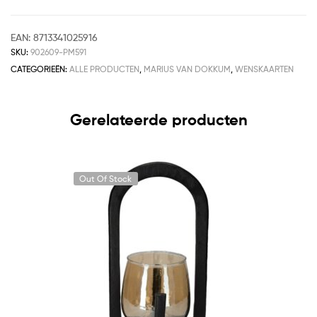
EAN:
8713341025916
SKU:
902609-PM591
CATEGORIEËN:
ALLE PRODUCTEN
,
MARIUS VAN DOKKUM
,
WENSKAARTEN
Gerelateerde producten
Out Of Stock