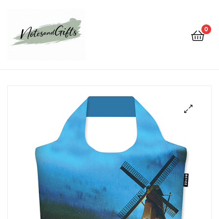
0
Notes&gifts