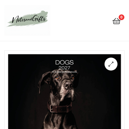
0
Notes&gifts