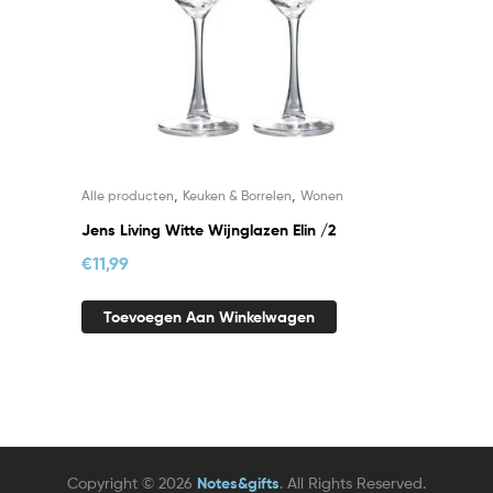
,
,
Alle producten
Keuken & Borrelen
Wonen
Jens Living Witte Wijnglazen Elin /2
€
11,99
Toevoegen Aan Winkelwagen
Copyright © 2026
Notes&gifts
. All Rights Reserved.