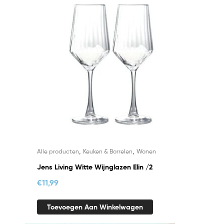
,
,
Alle producten
Keuken & Borrelen
Wonen
Jens Living Witte Wijnglazen Elin /2
€
11,99
Toevoegen Aan Winkelwagen