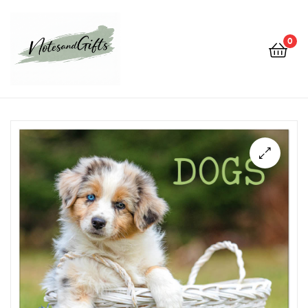
0
Notes&gifts