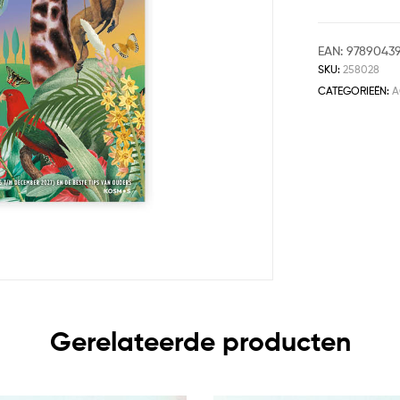
EAN:
97890439
SKU:
258028
CATEGORIEËN:
A
Gerelateerde producten