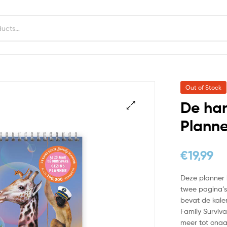
Out of Stock
De han
Planne
€
19,99
Deze planner 
twee pagina’s
bevat de kale
Family Surviv
meer tot ona