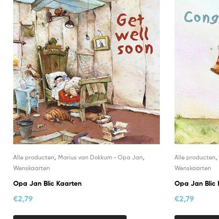
,
,
Alle producten
Marius van Dokkum - Opa Jan
Alle producten
Wenskaarten
Wenskaarten
Opa Jan Blic Kaarten
Opa Jan Blic 
€
2,79
€
2,79