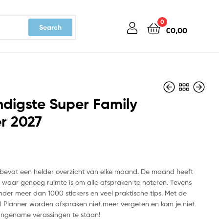
0
Search
€
0,00
digste Super Family
r 2027
€
€
17,99
22,50
bevat een helder overzicht van elke maand. De maand heeft
 waar genoeg ruimte is om alle afspraken te noteren. Tevens
nder meer dan 1000 stickers en veel praktische tips. Met de
al Planner worden afspraken niet meer vergeten en kom je niet
angename verassingen te staan!