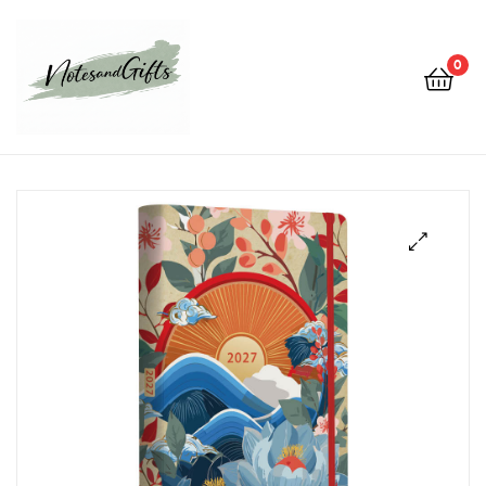
0
Notes&gifts