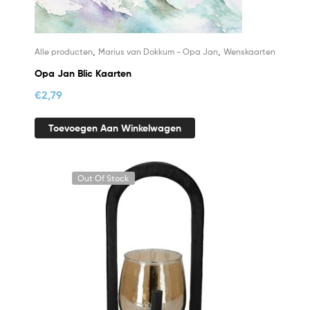
,
,
Alle producten
Marius van Dokkum - Opa Jan
Wenskaarten
Opa Jan Blic Kaarten
€
2,79
Toevoegen Aan Winkelwagen
Out Of Stock