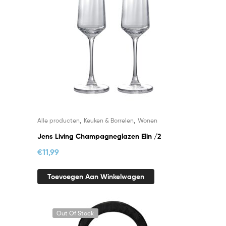
,
,
Alle producten
Keuken & Borrelen
Wonen
Jens Living Champagneglazen Elin /2
€
11,99
Toevoegen Aan Winkelwagen
Out Of Stock