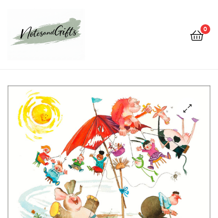
0
Notes&gifts