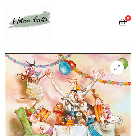
0
Notes&gifts