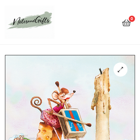
0
Notes&gifts