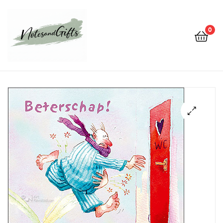
0
Notes&gifts