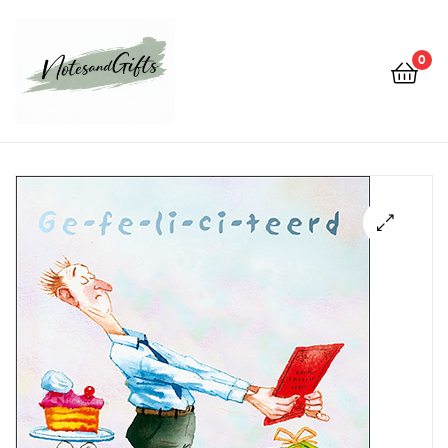
0
Notes&gifts