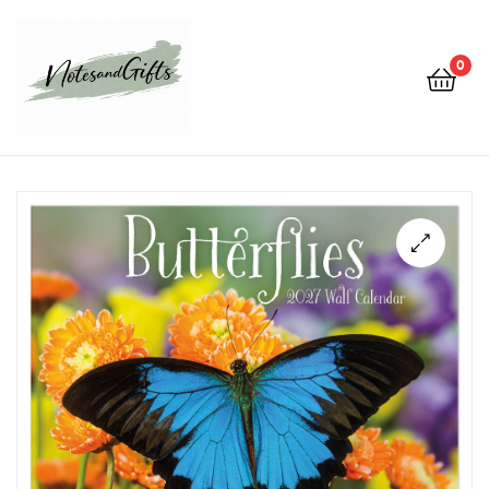
0
Notes&gifts