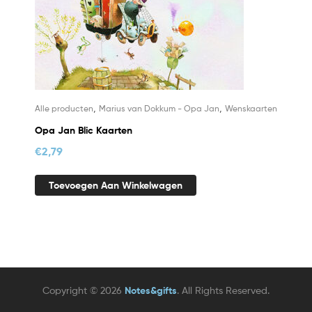
,
,
Alle producten
Marius van Dokkum - Opa Jan
Wenskaarten
Opa Jan Blic Kaarten
€
2,79
Toevoegen Aan Winkelwagen
Copyright © 2026
Notes&gifts
. All Rights Reserved.