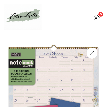
0
Notes&gifts