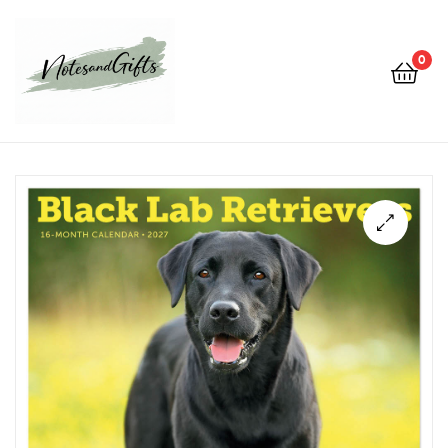
0
Notes&gifts