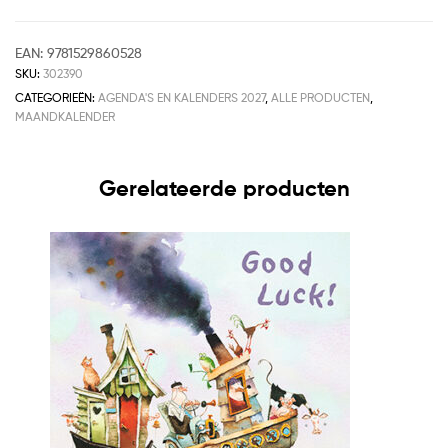
EAN:
9781529860528
SKU:
302390
CATEGORIEËN:
AGENDA'S EN KALENDERS 2027
,
ALLE PRODUCTEN
,
MAANDKALENDER
Gerelateerde producten