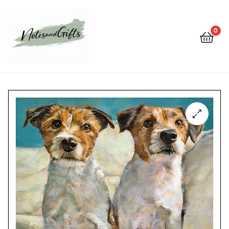
0
Notes&gifts