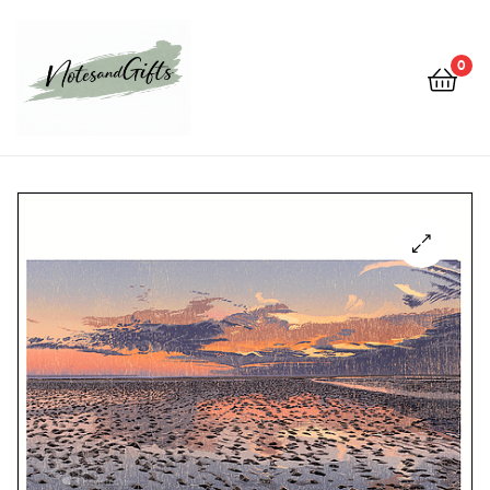
0
Notes&gifts