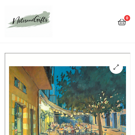
0
Notes&gifts