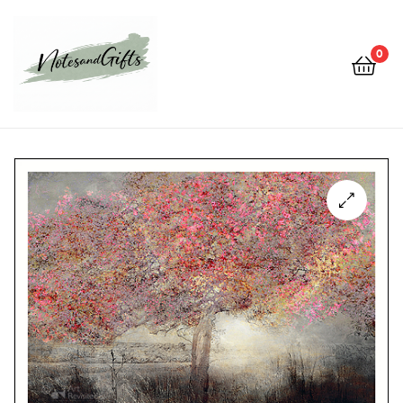
0
Notes&gifts