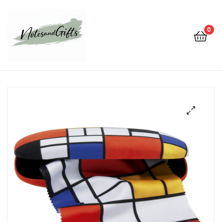
0
Notes&gifts