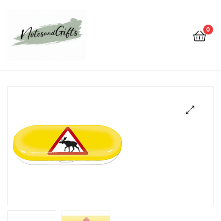
0
Notes&gifts