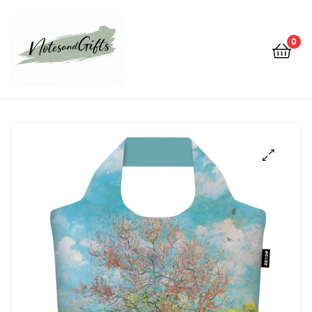
0
Notes&gifts