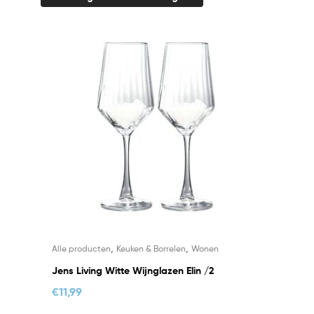
,
,
Alle producten
Keuken & Borrelen
Wonen
Jens Living Witte Wijnglazen Elin /2
€
11,99