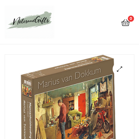
0
Notes&gifts