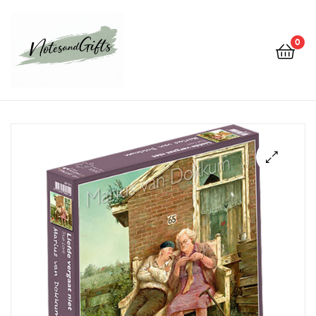
0
Notes&gifts