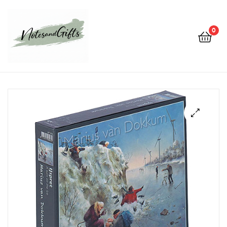
0
Notes&gifts