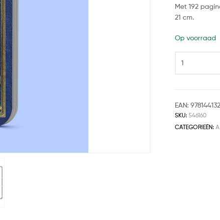
Met 192 pagina
21 cm.
Op voorraad
EAN:
97814413
SKU:
546160
CATEGORIEËN:
A