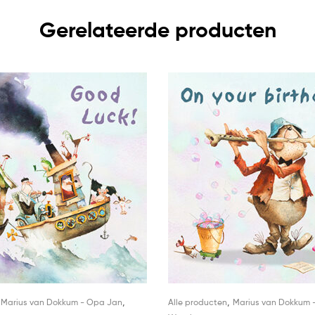
Gerelateerde producten
,
,
,
Marius van Dokkum - Opa Jan
Alle producten
Marius van Dokkum 