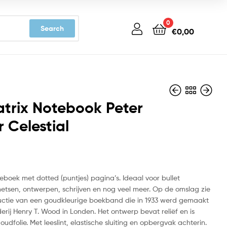
0
Search
€
0,00
trix Notebook Peter
 Celestial
€
€
15,99
15,99
ieboek met dotted (puntjes) pagina’s. Ideaal voor bullet
chetsen, ontwerpen, schrijven en nog veel meer. Op de omslag zie
uctie van een goudkleurige boekband die in 1933 werd gemaakt
rij Henry T. Wood in Londen. Het ontwerp bevat reliëf en is
oudfolie. Met leeslint, elastische sluiting en opbergvak achterin.