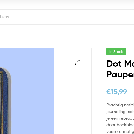
In Stock
Dot Ma
Pauper
€
15,99
Prachtig notit
journaling, s
je een reprod
door boekbinde
versierd met g