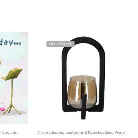
Out Of Stock
,
,
,
- Opa Jan
Alle producten
Lantaarns & Kaarshouders
Wonen