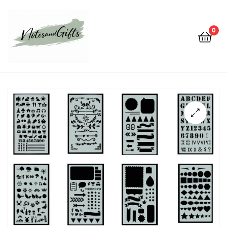
0
Notes&gifts