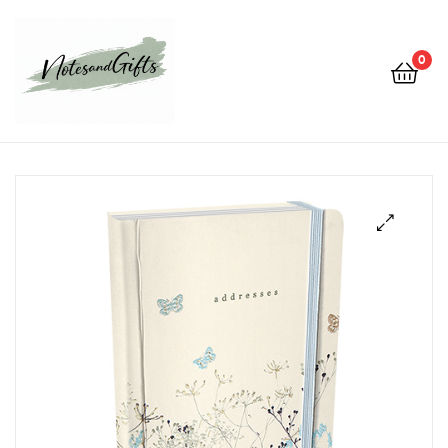
0
Notes&gifts