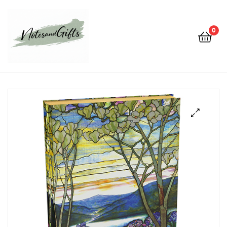
0
Notes&gifts