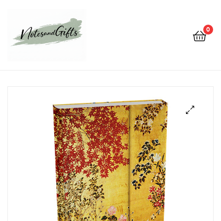
0
Notes&gifts