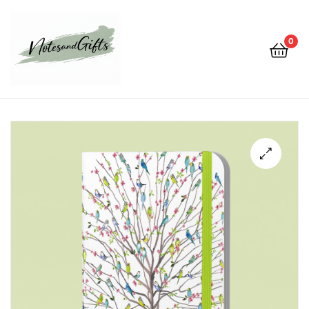
0
Notes&gifts