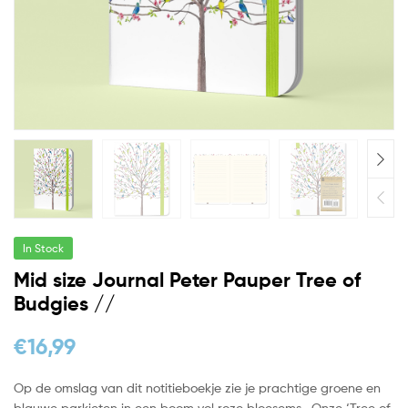
In Stock
Mid size Journal Peter Pauper Tree of
Budgies //
€
16,99
Op de omslag van dit notitieboekje zie je prachtige groene en
blauwe parkieten in een boom vol roze bloesems. Onze ‘Tree of