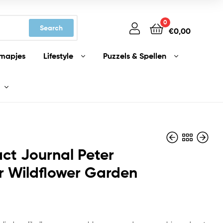
0
Search
€
0,00
mapjes
Lifestyle
Puzzels & Spellen
ct Journal Peter
r Wildflower Garden
€
€
15,99
15,99