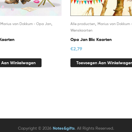
,
,
,
Marius van Dokkum - Opa Jan
Alle producten
Marius van Dokkum 
Wenskaarten
Kaarten
Opa Jan Blic Kaarten
€
2,79
 Aan Winkelwagen
Toevoegen Aan Winkelwage
Copyright © 2026
Notes&gifts
. All Rights Reserved.