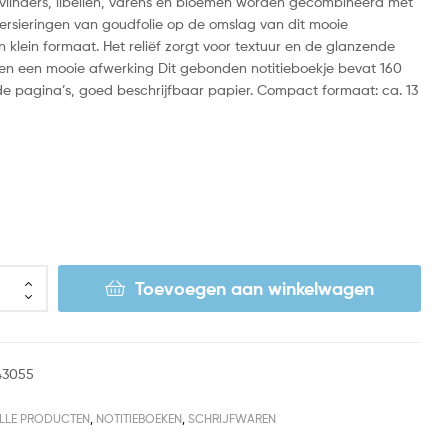
 vlinders, libellen, varens en bloemen worden gecombineerd met
versieringen van goudfolie op de omslag van dit mooie
in klein formaat. Het reliëf zorgt voor textuur en de glanzende
ven een mooie afwerking Dit gebonden notitieboekje bevat 160
rde pagina’s, goed beschrijfbaar papier. Compact formaat: ca. 13
Toevoegen aan winkelwagen
43055
LLE PRODUCTEN
,
NOTITIEBOEKEN
,
SCHRIJFWAREN