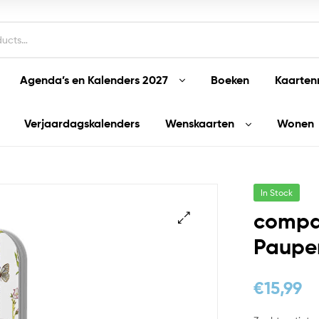
Agenda’s en Kalenders 2027
Boeken
Kaarten
Verjaardagskalenders
Wenskaarten
Wonen
In Stock
compa
Paupe
€
15,99