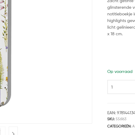
Zacht getinte
glinsterende 
notitieboekje 
highlights ge
licht geliniee
x 18 cm.
Op voorraad
EAN:
97814413
SKU:
556163
CATEGORIEËN:
A