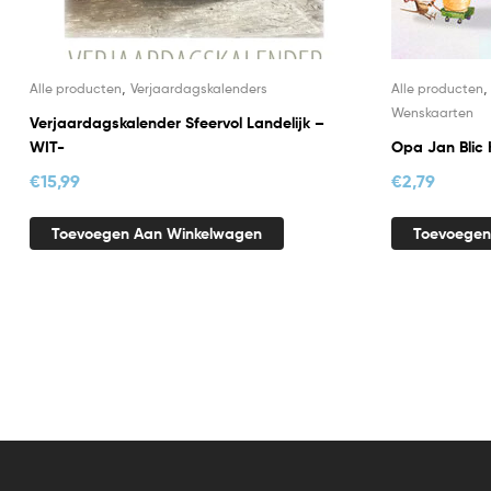
,
Alle producten
Verjaardagskalenders
Alle producten
Wenskaarten
Verjaardagskalender Sfeervol Landelijk –
WIT-
Opa Jan Blic 
€
15,99
€
2,79
Toevoegen Aan Winkelwagen
Toevoegen