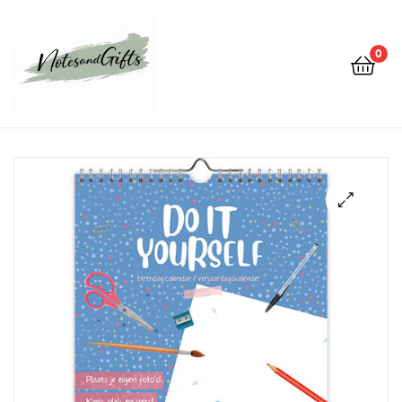
0
Notes&gifts