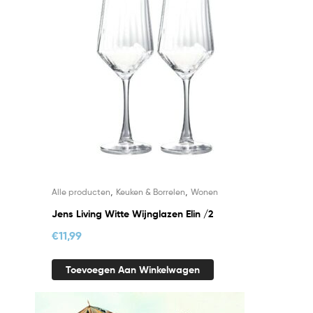
,
,
Alle producten
Keuken & Borrelen
Wonen
Jens Living Witte Wijnglazen Elin /2
€
11,99
Toevoegen Aan Winkelwagen