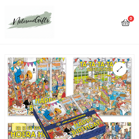
0
Notes&gifts