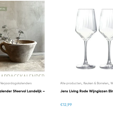
,
,
,
Verjaardagskalenders
Alle producten
Keuken & Borrelen
W
lender Sfeervol Landelijk –
Jens Living Rode Wijnglazen Eli
€
12,99