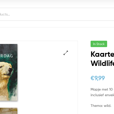
In Stock
Kaarte
Wildli
€
9,99
Mapje met 10 d
inclusief enve
Thema: wild.