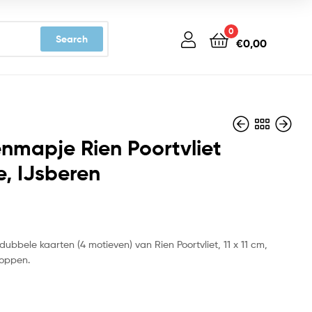
0
Search
€
0,00
nmapje Rien Poortvliet
fe, IJsberen
€
€
9,99
9,99
ubbele kaarten (4 motieven) van Rien Poortvliet, 11 x 11 cm,
loppen.