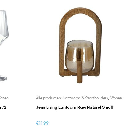
,
,
onen
Alle producten
Lantaarns & Kaarshouders
Wonen
n /2
Jens Living Lantaarn Ravi Naturel Small
€
11,99