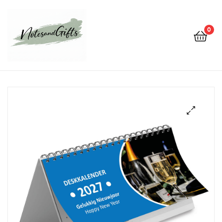
0
Notes&gifts