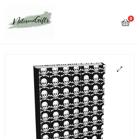
0
Notes&gifts