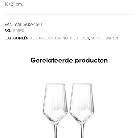
16×21 cm.
EAN:
9781593594541
SKU:
526190
CATEGORIEËN:
ALLE PRODUCTEN
,
NOTITIEBOEKEN
,
SCHRIJFWAREN
Gerelateerde producten