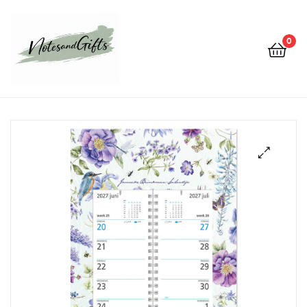
0
Notes&gifts