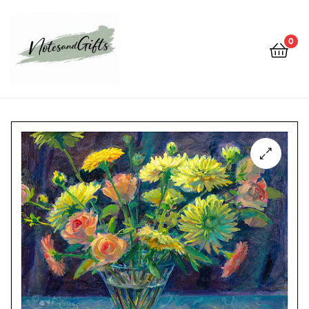
0
Notes&gifts