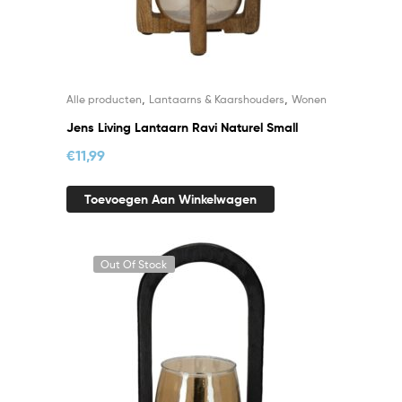
,
,
Alle producten
Lantaarns & Kaarshouders
Wonen
Jens Living Lantaarn Ravi Naturel Small
€
11,99
Toevoegen Aan Winkelwagen
Out Of Stock