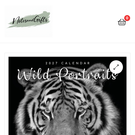
0
Notes&gifts