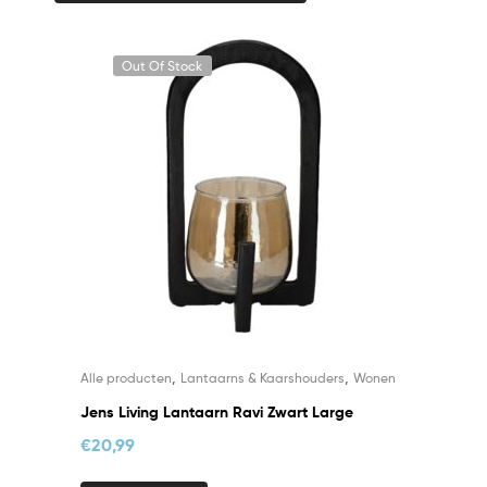
Out Of Stock
,
,
Alle producten
Lantaarns & Kaarshouders
Wonen
Jens Living Lantaarn Ravi Zwart Large
€
20,99