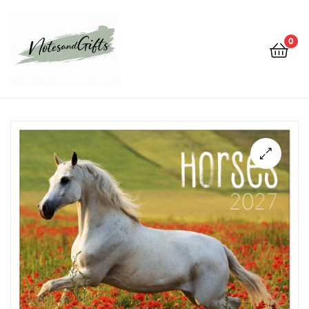
0
Notes&gifts